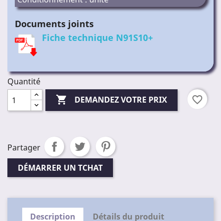
Documents joints
Fiche technique N91S10+
Quantité

favorite_border
DEMANDEZ VOTRE PRIX
Partager
DÉMARRER UN TCHAT
Description
Détails du produit