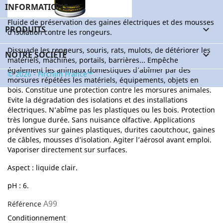
INFORMATIONS
Fluide de préservation des gaines électriques et des mousses
PRODUITS

d’isolation contre les rongeurs.
Dissuade les rongeurs, souris, rats, mulots, de détériorer les
NOTRE SOCIÉTÉ

matériels, machines, portails, barrières... Empêche
également les animaux domestiques d’abîmer par des
© 2026 - Firchim France™
morsures répétées les matériels, équipements, objets en
bois. Constitue une protection contre les morsures animales.
Evite la dégradation des isolations et des installations
électriques. N’abîme pas les plastiques ou les bois. Protection
très longue durée. Sans nuisance olfactive. Applications
préventives sur gaines plastiques, durites caoutchouc, gaines
de câbles, mousses d’isolation. Agiter l’aérosol avant emploi.
Vaporiser directement sur surfaces.
Aspect : liquide clair.
pH : 6.
A99
Référence
Conditionnement