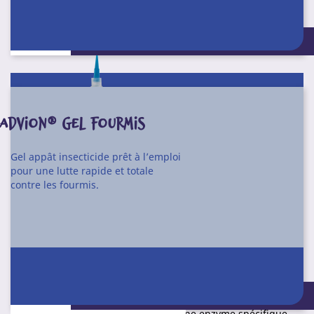
Conditionnement : Seringue de 30 g
ADVION® GEL FOURMIS
Gel appât insecticide prêt à l’emploi
pour une lutte rapide et totale
contre les fourmis.
Gel appât insecticide prêt à l’emploi pour une lutte rapide et
totale contre les blattes.
Facile à utiliser, sans odeur, ne tache pas. Reste actif
plusieurs semaines. Attire rapidement les blattes grâce à sa
Conditionnement : Seringue de 30 g
forte appétence. Mode d’action unique : la molécule
d’indoxacarbe doit être activée par une enzyme spécifique