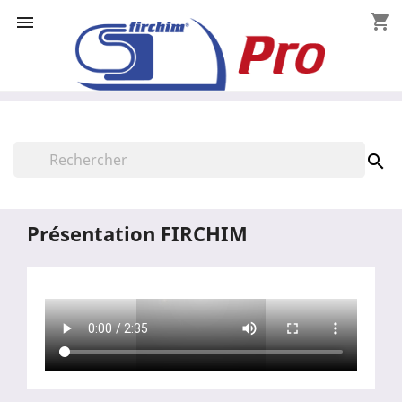
shopping_cart


Présentation FIRCHIM