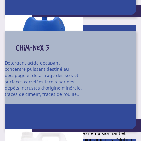
Conditionnement : 4 X 5 kg - 30 kg
CHIM-NEX 3
Détergent acide décapant
concentré puissant destiné au
décapage et détartrage des sols et
surfaces carrelées ternis par des
dépôts incrustés d’origine minérale,
traces de ciment, traces de rouille...
Détergent, désincrustant, détartrant liquide concentré des
dépôts calcaires, des agglomérats de ciment et de béton sur
tout le matériel de chantier.
Produit concentré facilement biodégradable à haute teneur
Conditionnement : 4 X 5 l
en matières actives, formulé à base de matières premières
facilement biodégradables. Bon pouvoir émulsionnant et
pénétrant. Ne contient pas d’acides minéraux forts. Dilution :