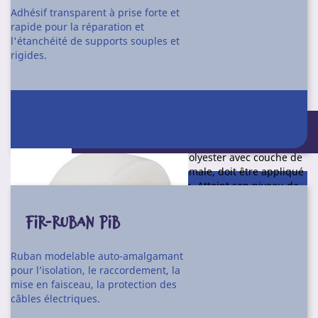
Conditionnement
Adhésif transparent à prise forte et
rapide pour la réparation et
18 rouleaux de 50 m X 50 mm
l'étanchéité de supports souples et
rigides.
Ruban toile ultra adhérent pour travaux de maintenance et
de construction.
Convient pour les opérations de réparation, masquage,
Conditionnement : Rouleau de 5 m X 38
emballage, groupage, étanchement de trous... Adhésif
mm
agressif composé de caoutchouc naturel et de résines
synthétiques. Support tissé en toile polyester avec couche de
polyéthylène. Pour une adhésion optimale, doit être appliqué
en exerçant un maximum de pression. Atteint son niveau de
performance après une période de liaison de 24 heures à
+23°C.
FIR-RUBAN PIB
F62N
Référence
Ruban modelable auto-amalgamant
Conditionnement
pour l’isolation, le raccordement, la
mise en faisceau, la protection des
18 rouleaux de 50 m X 50 mm
câbles électriques.