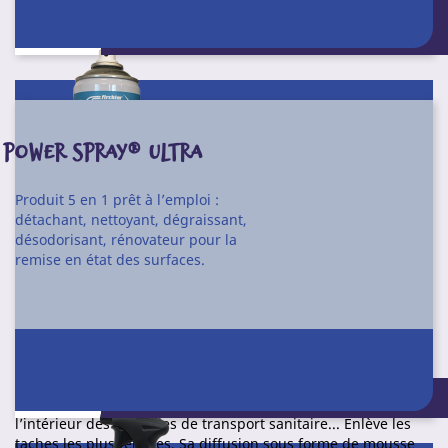
Conditionnement : 12 aérosols 500 ml -
boîtier 650
POWER SPRAY® ULTRA
Produit 5 en 1 prêt à l’emploi :
détachant, nettoyant, dégraissant,
désodorisant, rénovateur pour la
remise en état des surfaces.
Mousse active désinfectante et nettoyante à forte adhérence.
Certifié bactéricide et fongicide. Conforme contact
agroalimentaire (après rinçage).
S’utilise pour l’hygiène des surfaces. Permet de désinfecter
Conditionnement : 12 X 1 l - 4 X 5 l
les poignées, les rampes, les surfaces de laboratoire,
l’intérieur des véhicules de transport sanitaire... Enlève les
taches les plus tenaces. Sa diffusion sous forme de mousse