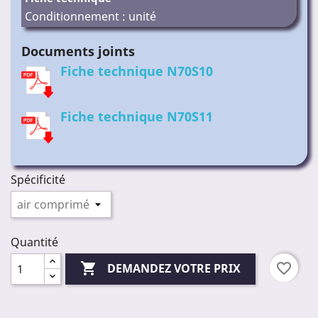
Conditionnement : unité
Documents joints
Fiche technique N70S10
Fiche technique N70S11
Spécificité
Quantité

favorite_border
DEMANDEZ VOTRE PRIX