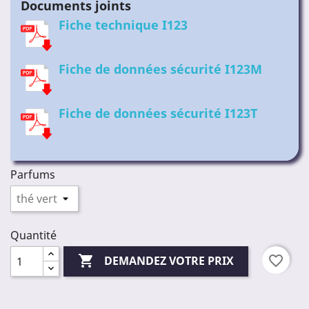
Documents joints
Fiche technique I123
Fiche de données sécurité I123M
Fiche de données sécurité I123T
Parfums
Quantité

favorite_border
DEMANDEZ VOTRE PRIX