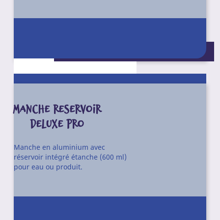
Conditionnement
Manche télescopique aluminium anodisé 3 trous.
Unité
Double poignée ergonomique en polypropylène. Adapté
aux supports à trous.
Conditionnement : Unité
Longueur : 790 – 1400 mm.
V49
Référence
Conditionnement
Unité
MANCHE RESERVOIR
DELUXE PRO
Manche en aluminium avec
réservoir intégré étanche (600 ml)
pour eau ou produit.
Manche aluminium 3 trous.
Poignée polypropylène gris.