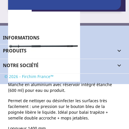
Longueur : 1400 mm.
Conditionnement : Unité
Diamètre : 23 mm.
Poids : 260 g.
ZT213
Référence
INFORMATIONS
Conditionnement
PRODUITS

Unité
NOTRE SOCIÉTÉ

© 2026 - Firchim France™
Manche en aluminium avec réservoir intégré étanche
(600 ml) pour eau ou produit.
Permet de nettoyer ou désinfecter les surfaces très
facilement : une pression sur le bouton bleu de la
poignée libère le liquide. Idéal pour balai trapèze +
semelle double accroche + mops jetables.
Longueur 1400 mm.