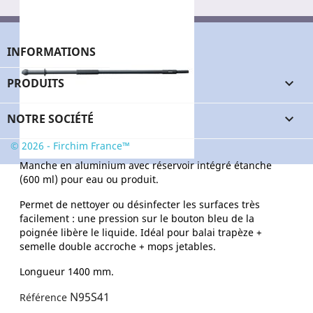
V49
Référence
Conditionnement
Unité
INFORMATIONS
PRODUITS

NOTRE SOCIÉTÉ

© 2026 - Firchim France™
Manche en aluminium avec réservoir intégré étanche
(600 ml) pour eau ou produit.
Permet de nettoyer ou désinfecter les surfaces très
facilement : une pression sur le bouton bleu de la
poignée libère le liquide. Idéal pour balai trapèze +
semelle double accroche + mops jetables.
Longueur 1400 mm.
N95S41
Référence