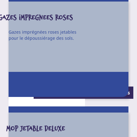
GAZES IMPREGNEES ROSES
Gazes imprégnées roses jetables
pour le dépoussiérage des sols.
Semelle mousse pour balai trapèze Velcro permettant
l’utilisation des gazes imprégnées réf. V19.
Matière : 68 % polyester, 32 % polyamide.
Conditionnement : Sachet de 50 gazes
Dimensions : 400 x 140 mm / 600 x 110 mm.
Poids : 25 g / 45 g.
Réf. V70M40 compatible avec balais V54 ou N95S40 et
manches V49, ZT213 ou N95S41.
MOP JETABLE DELUXE
Réf. V70M60 compatible avec balai V56 et manches V49,