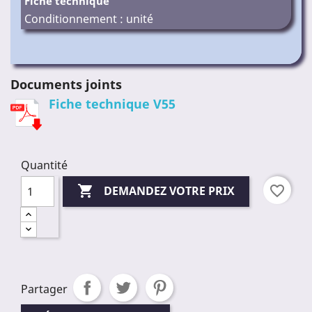
Fiche technique
Conditionnement : unité
Documents joints
Fiche technique V55
Quantité

favorite_border
DEMANDEZ VOTRE PRIX
Partager