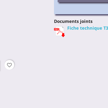
Documents joints
Fiche technique T
favorite_border