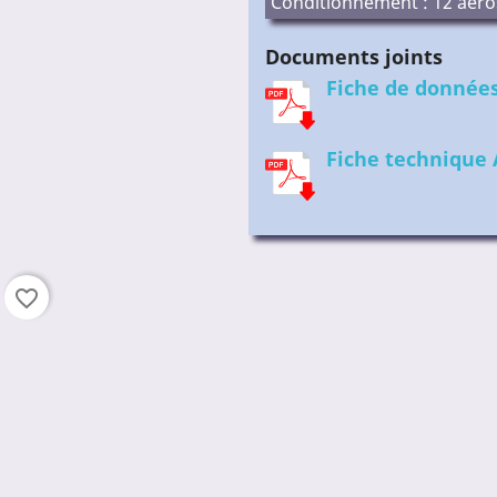
Conditionnement : 12 aéros
Documents joints
Fiche de données
Fiche technique 
favorite_border