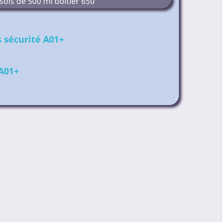
ols de 500 ml boîtier 650
 sécurité A01+
A01+