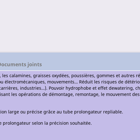
Documents joints
e, les calamines, graisses oxydées, poussières, gommes et autres r
ou électromécaniques, mouvements… Réduit les risques de détériora
rières, industries…). Pouvoir hydrophobe et effet dewatering, chas
avorisant les opérations de démontage, remontage, le mouvement d
ion large ou précise grâce au tube prolongateur repliable.
be prolongateur selon la précision souhaitée.