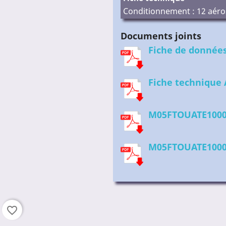
Conditionnement : 12 aéros
Documents joints
Fiche de données
Fiche technique 
M05FTOUATE10
M05FTOUATE10
favorite_border