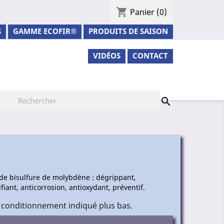
shopping_cart
Panier
(0)
S
GAMME ECOFIR®
PRODUITS DE SAISON
VIDÉOS
CONTACT

 de bisulfure de molybdène : dégrippant,
fiant, anticorrosion, antioxydant, préventif.
 conditionnement indiqué plus bas.