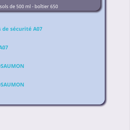
ols de 500 ml - boîtier 650
 de sécurité A07
A07
00SAUMON
00SAUMON