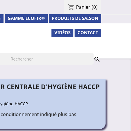
shopping_cart
Panier
(0)
S
GAMME ECOFIR®
PRODUITS DE SAISON
VIDÉOS
CONTACT

UR CENTRALE D'HYGIÈNE HACCP
'hygiène HACCP.
 conditionnement indiqué plus bas.