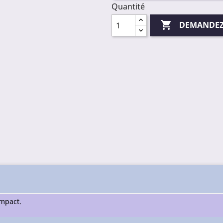
Quantité

DEMANDEZ
ompact.