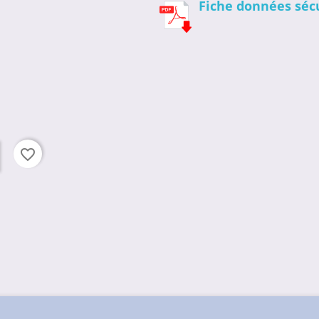
Fiche données séc
favorite_border