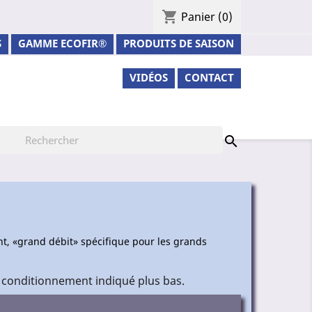
shopping_cart
Panier
(0)
S
GAMME ECOFIR®
PRODUITS DE SAISON
VIDÉOS
CONTACT

t, «grand débit» spécifique pour les grands
 conditionnement indiqué plus bas.