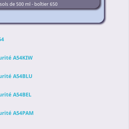
ols de 500 ml - boîtier 650
54
urité A54KIW
urité A54BLU
urité A54BEL
urité A54PAM