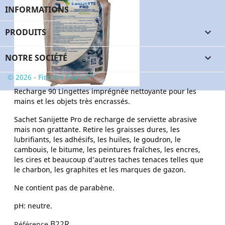
INFORMATIONS
pH : neutre.
B22
PRODUITS

Référence
Conditionnement
NOTRE SOCIÉTÉ

6 pots de 90 lingettes
© 2026 - Firchim France™
Recharge 90 Lingettes imprégnée nettoyante pour les
mains et les objets très encrassés.
Sachet Sanijette Pro de recharge de serviette abrasive
mais non grattante. Retire les graisses dures, les
lubrifiants, les adhésifs, les huiles, le goudron, le
cambouis, le bitume, les peintures fraîches, les encres,
les cires et beaucoup d’autres taches tenaces telles que
le charbon, les graphites et les marques de gazon.
Ne contient pas de parabène.
pH: neutre.
B22R
Référence