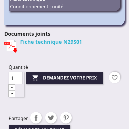
Conditionnement : unité
Documents joints
Fiche technique N29S01
Quantité

favorite_border
DEMANDEZ VOTRE PRIX
Partager