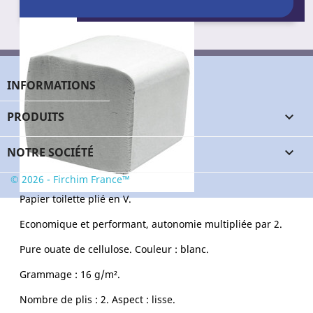
paquets
Nombre de formats : 250.
Perforation : 11,50 cm.
Laize : 9,5 cm.
INFORMATIONS
S’utilise avec le distributeur N29S01.
PRODUITS

M100
Référence
Conditionnement
NOTRE SOCIÉTÉ

Pack de 72 rouleaux
© 2026 - Firchim France™
Papier toilette plié en V.
Economique et performant, autonomie multipliée par 2.
Pure ouate de cellulose. Couleur : blanc.
Grammage : 16 g/m².
Nombre de plis : 2. Aspect : lisse.