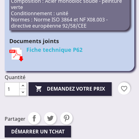
Composition : Acier monobloc soudé - peinture
verte
Conditionnement : unité
Normes : Norme ISO 3864 et NF X08.003 -
directive européenne 92/58/CEE
Documents joints
Fiche technique P62
Quantité

favorite_border
DEMANDEZ VOTRE PRIX
Partager
DÉMARRER UN TCHAT